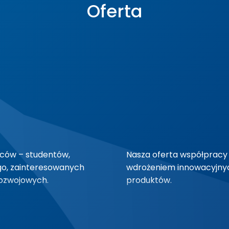
Oferta
rców – studentów,
Nasza oferta współpracy 
go, zainteresowanych
wdrożeniem innowacyjnych
ozwojowych.
produktów.
 projektów oraz wyborze
Współpraca taka może po
.
na uczelni jako wyniki wc