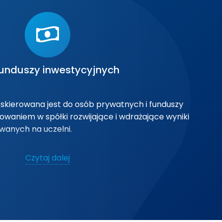
projektów badawczo-rozwojowych.
fikacji potencjału biznesowego projektów
 oraz w wyborze najlepszych zespołów
funduszy inwestycyjnych
cji zamówień prac badawczo-rozwojowych
mysł z wykorzystaniem infrastruktury,
ci intelektualnej Uczelni.
skierowana jest do osób prywatnych i funduszy
waniem w spółki rozwijające i wdrażające wyniki
wanych na uczelni.
wyszukiwaniu najbardziej kreatywnych zespołów
Czytaj dalej
waniu i promowaniu najbardziej obiecujących
owstających na Uniwersytecie Śląskim.