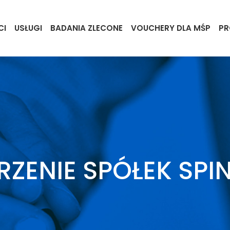
CI
USŁUGI
BADANIA ZLECONE
VOUCHERY DLA MŚP
PR
RACJA I INKUBAC
ORZENIE SPÓŁEK S