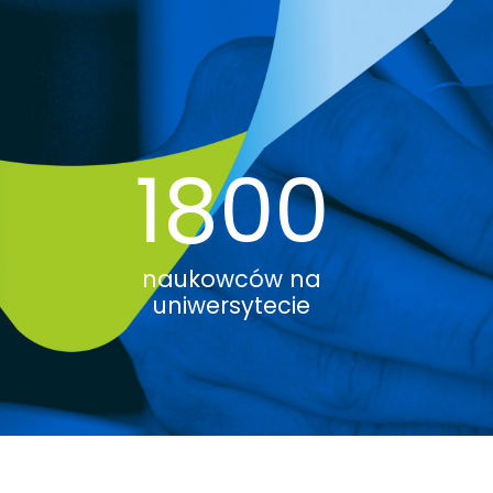
1800
naukowców na
uniwersytecie