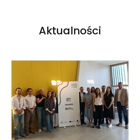
cz rozwoju lokalnego
ń i wdrożeń, np. human
półzarządzanie rozwojem
Aktualności
em zrównoważonym i inne;
h obszarach (np.
go trendy, usługi
ficzna, infrastruktura i
lnej i inne);
te i ex post);
z wykorzystaniem
grupy społeczne;
politalnych oraz
tek samorządu
arczych dla jednostek
talnego, miejskich