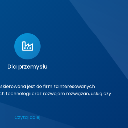
Dla przemysłu
skierowana jest do firm zainteresowanych
 technologii oraz rozwojem rozwiązań, usług czy
legać na wdrożeniu rozwiązań już wytworzonych
Czytaj dalej
ześniejszych badań, ale również na współdziałaniu