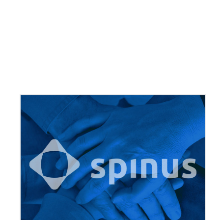
Tworzeniem innowacyjnych rozwiązań na rze
wykorzystujących współczesne kierunki bada
smart city, nowe zarządzanie publiczne, ws
miast, odporność miast, zarządzanie rozwoj
Analizami i badaniami sektorowymi w różnyc
transport, turystyka, kultura, rynek pracy i je
komunalne, sektor edukacji, sytuacja demogra
usługi w zakresie służby zdrowia i pomocy socja
Ewaluacją dokumentów strategicznych (ex an
Realizacją procesu konsultacji społecznych 
dedykowanych narzędzi włączających różne 
Realizacją badań procesów miejskich i metro
związanych z nimi wyzwań i potrzeb jednos
terytorialnego;
Opracowywaniem diagnoz społeczno-gospod
samorządu terytorialnego, obszaru metropoli