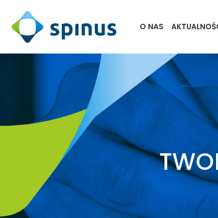
O NAS
AKTUALNOŚ
AKCELE
TW