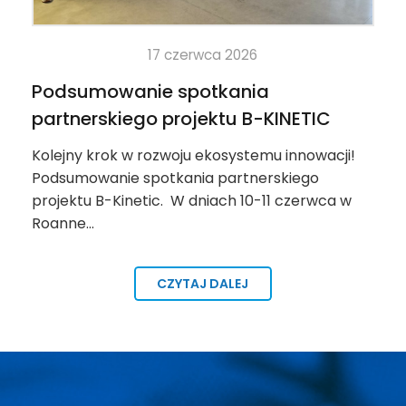
w wybranym zakresie
17 czerwca 2026
Podsumowanie spotkania
w, menedżerów i liderów
partnerskiego projektu B-KINETIC
Kolejny krok w rozwoju ekosystemu innowacji!
spertami z całej Polski.
Podsumowanie spotkania partnerskiego
widualny. Zapytania
projektu B-Kinetic. W dniach 10-11 czerwca w
ontakt
.
Roanne…
CZYTAJ DALEJ