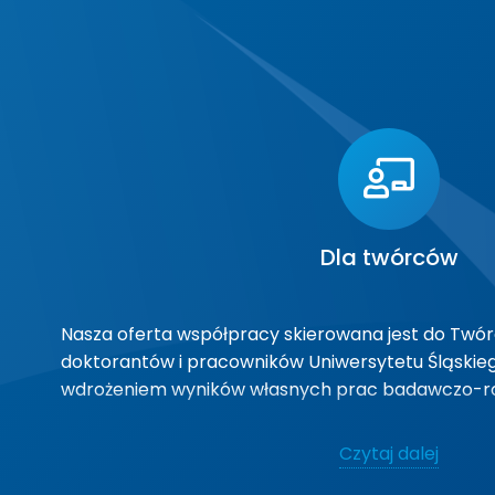
Dla twórców
Nasza oferta współpracy skierowana jest do Twó
doktorantów i pracowników Uniwersytetu Śląskie
wdrożeniem wyników własnych prac badawczo-r
Wspieramy ich w ocenie potencjału biznesowego
Czytaj dalej
optymalnego scenariusza i modelu komercjalizacji