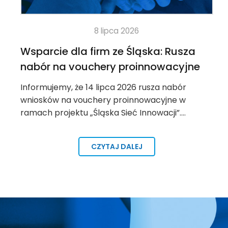
obszarów funkcjonalnych;
Opracowywaniem raportów i rekomendacji 
8 lipca 2026
tematycznym;
Wsparcie dla firm ze Śląska: Rusza
Realizacją działań edukacyjnych dla politykó
rozwoju lokalnego.
nabór na vouchery proinnowacyjne
Informujemy, że 14 lipca 2026 rusza nabór
W przypadku powyższej oferty współpracujemy z ek
wniosków na vouchery proinnowacyjne w
Zakres oraz wycena zlecenia mają charakter indy
ramach projektu „Śląska Sieć Innowacji”.…
prosimy kierować za pomocą danych z zakładki
K
CZYTAJ DALEJ