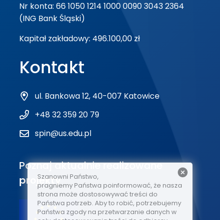
Nr konta: 66 1050 1214 1000 0090 3043 2364
(ING Bank Śląski)
Kapitał zakładowy: 496.100,00 zł
Kontakt
ul. Bankowa 12, 40-007 Katowice
+48 32 359 20 79
spin@us.edu.pl
Poznaj aktualnie realizowane
Szanowni Państwo,
projekty
pragniemy Państwa poinformować, że nasza
strona może dostosowywać treści do
Państwa potrzeb. Aby to robić, potrzebujemy
Państwa zgody na przetwarzanie danych w