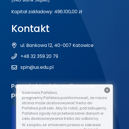
Kapitał zakładowy: 496.100,00 zł
Kontakt
ul. Bankowa 12, 40-007 Katowice
+48 32 359 20 79
spin@us.edu.pl
Poznaj aktualnie realizowane
Szanowni Państwo,
projekty
pragniemy Państwa poinformować, że nasza
strona może dostosowywać treści do
Państwa potrzeb. Aby to robić, potrzebujemy
Państwa zgody na przetwarzanie danych w
celu dostosowywania treści do odbiorcy.
W związku ze zmianami prawa w zakresie