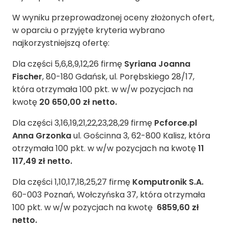
W wyniku przeprowadzonej oceny złożonych ofert,
w oparciu o przyjęte kryteria wybrano
najkorzystniejszą ofertę:
Dla części 5,6,8,9,12,26 firmę
Syriana Joanna
Fischer
, 80-180 Gdańsk, ul. Porębskiego 28/17,
która otrzymała 100 pkt. w w/w pozycjach na
kwotę
20 650,00 zł netto.
Dla części 3,16,19,21,22,23,28,29 firmę
Pcforce.pl
Anna Grzonka
ul. Gościnna 3, 62-800 Kalisz, która
otrzymała 100 pkt. w w/w pozycjach na kwotę
11
117,49 zł netto.
Dla części 1,10,17,18,25,27 firmę
Komputronik S.A.
60-003 Poznań, Wołczyńska 37, która otrzymała
100 pkt. w w/w pozycjach na kwotę
6859,60 zł
netto.