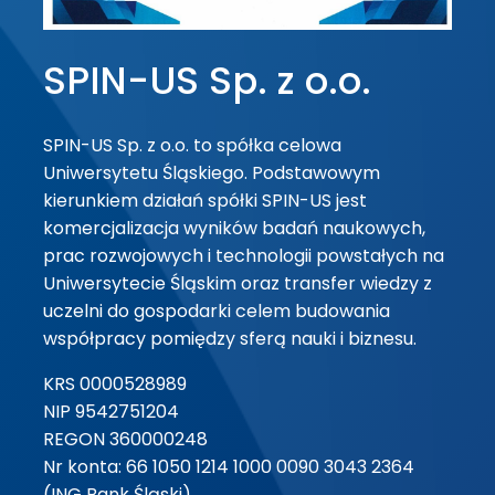
SPIN-US Sp. z o.o.
SPIN-US Sp. z o.o. to spółka celowa
Uniwersytetu Śląskiego. Podstawowym
kierunkiem działań spółki SPIN-US jest
komercjalizacja wyników badań naukowych,
prac rozwojowych i technologii powstałych na
Uniwersytecie Śląskim oraz transfer wiedzy z
uczelni do gospodarki celem budowania
współpracy pomiędzy sferą nauki i biznesu.
KRS 0000528989
NIP 9542751204
REGON 360000248
Nr konta: 66 1050 1214 1000 0090 3043 2364
(ING Bank Śląski)