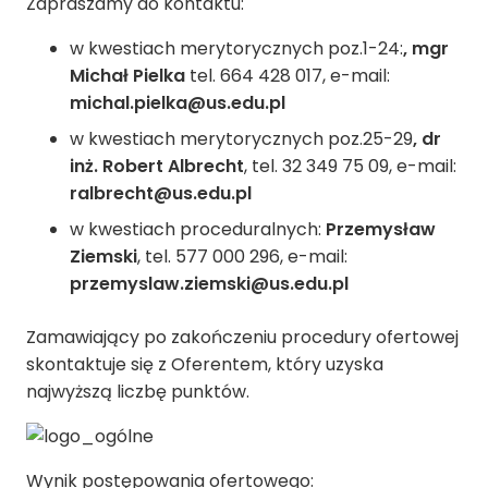
Zapraszamy do kontaktu:
w kwestiach merytorycznych poz.1-24:
,
mgr
Michał Pielka
tel. 664 428 017, e-mail:
michal.pielka@us.edu.pl
w kwestiach merytorycznych poz.25-29
,
dr
inż. Robert Albrecht
, tel. 32 349 75 09, e-mail:
ralbrecht@us.edu.pl
w kwestiach proceduralnych:
Przemysław
Ziemski
, tel. 577 000 296, e-mail:
przemyslaw.ziemski@us.edu.pl
Zamawiający po zakończeniu procedury ofertowej
skontaktuje się z Oferentem, który uzyska
najwyższą liczbę punktów.
Wynik postępowania ofertowego: