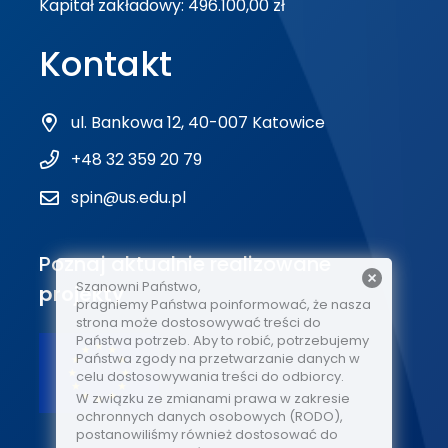
Kapitał zakładowy: 496.100,00 zł
Kontakt
ul. Bankowa 12, 40-007 Katowice
+48 32 359 20 79
spin@us.edu.pl
Poznaj aktualnie realizowane
Szanowni Państwo,
projekty
pragniemy Państwa poinformować, że nasza
strona może dostosowywać treści do
Państwa potrzeb. Aby to robić, potrzebujemy
Państwa zgody na przetwarzanie danych w
celu dostosowywania treści do odbiorcy.
W związku ze zmianami prawa w zakresie
ochronnych danych osobowych (RODO),
postanowiliśmy również dostosować do