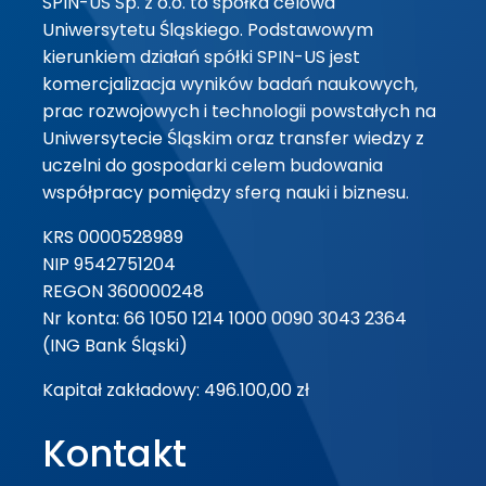
SPIN-US Sp. z o.o. to spółka celowa
Uniwersytetu Śląskiego. Podstawowym
kierunkiem działań spółki SPIN-US jest
komercjalizacja wyników badań naukowych,
prac rozwojowych i technologii powstałych na
Uniwersytecie Śląskim oraz transfer wiedzy z
uczelni do gospodarki celem budowania
współpracy pomiędzy sferą nauki i biznesu.
KRS 0000528989
NIP 9542751204
REGON 360000248
Nr konta: 66 1050 1214 1000 0090 3043 2364
(ING Bank Śląski)
Kapitał zakładowy: 496.100,00 zł
Kontakt