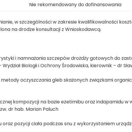
Nie rekomendowany do dofinansowania
anie, w szczególności w zakresie kwalifikowalności ko
lona na drodze konsultacji z Wnioskodawcą.
terystyki i namnażania szczepów drożdży gotowych do zast
Wydział Biologii i Ochrony Środowiska, kierownik – dr Sł
j metody oczyszczania gleb skażonych związkami organicz
rficznej kompozycji na bazie ezetimibu oraz indapamidu w 
 zw. dr hab. Marian Paluch
 oraz pozycji ciała podczas snu z wykorzystaniem urządze