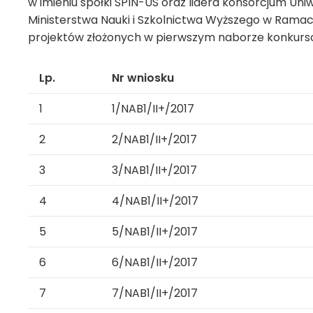
w imieniu spółki SPIN-US oraz lidera konsorcjum Uni
Ministerstwa Nauki i Szkolnictwa Wyższego w Rama
projektów złożonych w pierwszym naborze konkurs
Lp.
Nr wniosku
1
1/NAB1/II+/2017
2
2/NAB1/II+/2017
3
3/NAB1/II+/2017
4
4/NAB1/II+/2017
5
5/NAB1/II+/2017
6
6/NAB1/II+/2017
7
7/NAB1/II+/2017