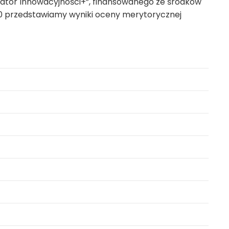
kubator Innowacyjności+”, finansowanego ze środków
0 przedstawiamy wyniki oceny merytorycznej