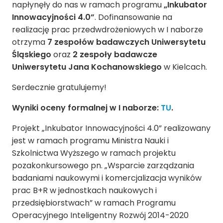
napłynęły do nas w ramach programu
„Inkubator
Innowacyjności 4.0”
. Dofinansowanie na
realizację prac przedwdrożeniowych w I naborze
otrzyma
7 zespołów badawczych Uniwersytetu
Śląskiego
oraz
2 zespoły badawcze
Uniwersytetu Jana Kochanowskiego
w Kielcach.
Serdecznie gratulujemy!
Wyniki oceny formalnej w I naborze:
TU
.
Projekt „Inkubator Innowacyjności 4.0” realizowany
jest w ramach programu Ministra Nauki i
Szkolnictwa Wyższego w ramach projektu
pozakonkursowego pn. „Wsparcie zarządzania
badaniami naukowymi i komercjalizacja wyników
prac B+R w jednostkach naukowych i
przedsiębiorstwach” w ramach Programu
Operacyjnego Inteligentny Rozwój 2014-2020