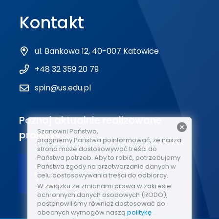
Kontakt
ul. Bankowa 12, 40-007 Katowice
+48 32 359 20 79
spin@us.edu.pl
Poznaj aktualnie realizowane
Szanowni Państwo,
projekty
pragniemy Państwa poinformować, że nasza
strona może dostosowywać treści do
Państwa potrzeb. Aby to robić, potrzebujemy
Państwa zgody na przetwarzanie danych w
celu dostosowywania treści do odbiorcy.
W związku ze zmianami prawa w zakresie
ochronnych danych osobowych (RODO),
postanowiliśmy również dostosować do
obecnych wymogów naszą
politykę