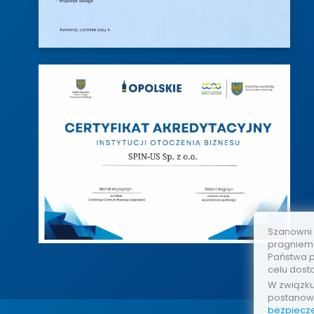
Szanowni
pragniemy
Państwa p
celu dost
W związk
postanow
bezpiecz