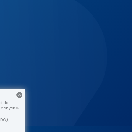
ci do
e danych w
ODO),