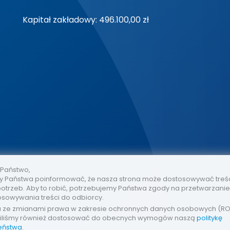
Kapitał zakładowy: 496.100,00 zł
 Państwo,
 Państwa poinformować, że nasza strona może dostosowywać treś
otrzeb. Aby to robić, potrzebujemy Państwa zgody na przetwarzani
osowywania treści do odbiorcy.
u ze zmianami prawa w zakresie ochronnych danych osobowych (R
iliśmy również dostosować do obecnych wymogów naszą
politykę
eństwa
.