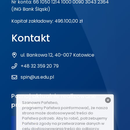
Nr konta: 66 1050 1214 1000 0090 3043 2364
(ING Bank Śląski)
Kapitał zakładowy: 496.100,00 zł
Kontakt
ul. Bankowa 12, 40-007 Katowice
+48 32 359 20 79
spin@us.edu.pl
Poznaj aktualnie realizowane
Szanowni Państwo,
projekty
pragniemy Państwa poinformować, że nasza
strona może dostosowywać treści do
Państwa potrzeb. Aby to robić, potrzebujemy
Państwa zgody na przetwarzanie danych w
celu dostosowywania treści do odbiorcy.