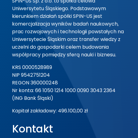
SPIN-US Sp. z o.o. to spółka celowa
Uniwersytetu Śląskiego. Podstawowym
kierunkiem działań spółki SPIN-US jest
komercjalizacja wyników badań naukowych,
prac rozwojowych i technologii powstałych na
Uniwersytecie Śląskim oraz transfer wiedzy z
uczelni do gospodarki celem budowania
współpracy pomiędzy sferą nauki i biznesu.
KRS 0000528989
NIP 9542751204
REGON 360000248
Nr konta: 66 1050 1214 1000 0090 3043 2364
(ING Bank Śląski)
Kapitał zakładowy: 496.100,00 zł
Kontakt