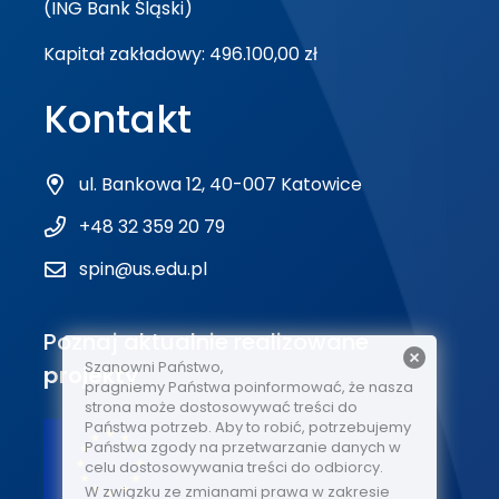
(ING Bank Śląski)
Kapitał zakładowy: 496.100,00 zł
Kontakt
ul. Bankowa 12, 40-007 Katowice
+48 32 359 20 79
spin@us.edu.pl
Poznaj aktualnie realizowane
Szanowni Państwo,
projekty
pragniemy Państwa poinformować, że nasza
strona może dostosowywać treści do
Państwa potrzeb. Aby to robić, potrzebujemy
Państwa zgody na przetwarzanie danych w
celu dostosowywania treści do odbiorcy.
W związku ze zmianami prawa w zakresie