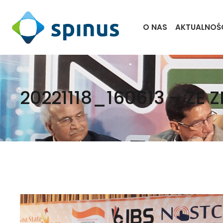
O NAS
AKTUALNOŚ
20221118_160613 – ZE 