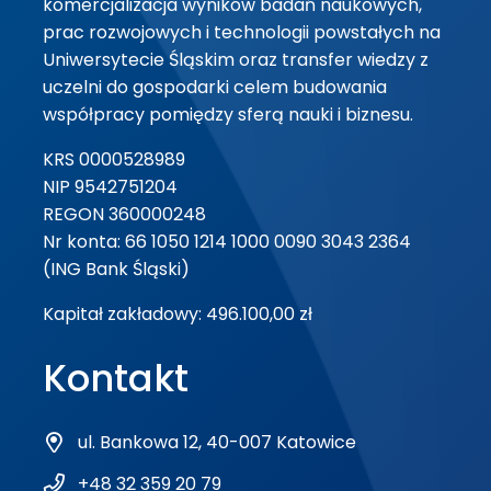
komercjalizacja wyników badań naukowych,
prac rozwojowych i technologii powstałych na
Uniwersytecie Śląskim oraz transfer wiedzy z
uczelni do gospodarki celem budowania
współpracy pomiędzy sferą nauki i biznesu.
KRS 0000528989
NIP 9542751204
REGON 360000248
Nr konta: 66 1050 1214 1000 0090 3043 2364
(ING Bank Śląski)
Kapitał zakładowy: 496.100,00 zł
Kontakt
ul. Bankowa 12, 40-007 Katowice
+48 32 359 20 79