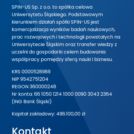
SPIN-US Sp. z o.o. to spółka celowa
Uniwersytetu Śląskiego. Podstawowym
kierunkiem działań spółki SPIN-US jest
komercjalizacja wyników badań naukowych,
prac rozwojowych i technologii powstałych na
Uniwersytecie Śląskim oraz transfer wiedzy z
uczelni do gospodarki celem budowania
współpracy pomiędzy sferą nauki i biznesu.
KRS 0000528989
NIP 9542751204
REGON 360000248
Nr konta: 66 1050 1214 1000 0090 3043 2364
(ING Bank Śląski)
Kapitał zakładowy: 496.100,00 zł
Kontakt