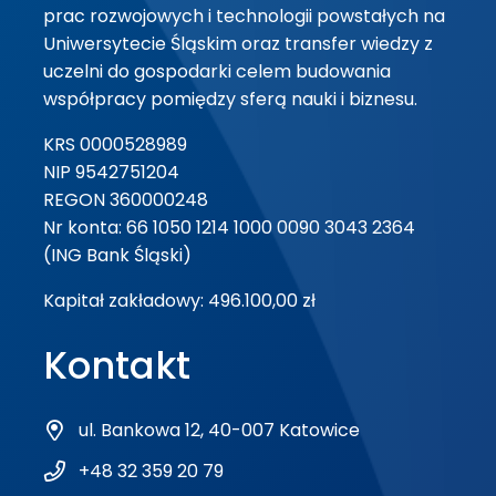
prac rozwojowych i technologii powstałych na
Uniwersytecie Śląskim oraz transfer wiedzy z
uczelni do gospodarki celem budowania
współpracy pomiędzy sferą nauki i biznesu.
KRS 0000528989
NIP 9542751204
REGON 360000248
Nr konta: 66 1050 1214 1000 0090 3043 2364
(ING Bank Śląski)
Kapitał zakładowy: 496.100,00 zł
Kontakt
ul. Bankowa 12, 40-007 Katowice
+48 32 359 20 79