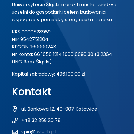
Uniwersytecie Śląskim oraz transfer wiedzy z
uczelni do gospodarki celem budowania
współpracy pomiędzy sferą nauki i biznesu.
KRS 0000528989
NIP 9542751204
REGON 360000248
Nr konta: 66 1050 1214 1000 0090 3043 2364
(ING Bank Śląski)
Kapitał zakładowy: 496.100,00 zł
Kontakt
ul. Bankowa 12, 40-007 Katowice
+48 32 359 20 79
spin@us.edu.pl