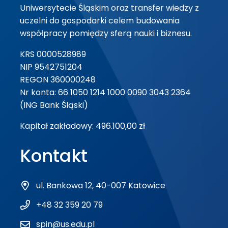
Uniwersytecie Śląskim oraz transfer wiedzy z
uczelni do gospodarki celem budowania
współpracy pomiędzy sferą nauki i biznesu.
KRS 0000528989
NIP 9542751204
REGON 360000248
Nr konta: 66 1050 1214 1000 0090 3043 2364
(ING Bank Śląski)
Kapitał zakładowy: 496.100,00 zł
Kontakt
ul. Bankowa 12, 40-007 Katowice
+48 32 359 20 79
spin@us.edu.pl