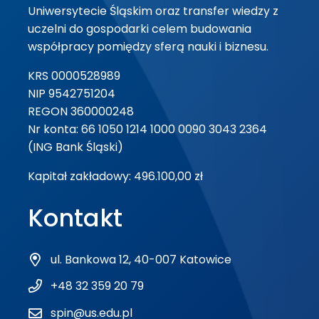
Uniwersytecie Śląskim oraz transfer wiedzy z
uczelni do gospodarki celem budowania
współpracy pomiędzy sferą nauki i biznesu.
KRS 0000528989
NIP 9542751204
REGON 360000248
Nr konta: 66 1050 1214 1000 0090 3043 2364
(ING Bank Śląski)
Kapitał zakładowy: 496.100,00 zł
Kontakt
ul. Bankowa 12, 40-007 Katowice
+48 32 359 20 79
spin@us.edu.pl