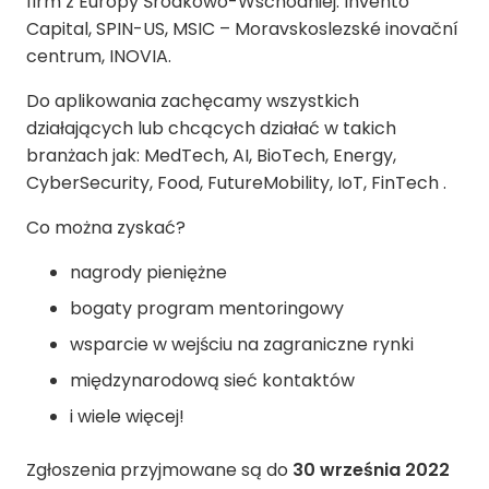
firm z Europy Środkowo-Wschodniej: Invento
Capital, SPIN-US, MSIC – Moravskoslezské inovační
centrum, INOVIA.
Do aplikowania zachęcamy wszystkich
działających lub chcących działać w takich
branżach jak: MedTech, AI, BioTech, Energy,
CyberSecurity, Food, FutureMobility, IoT, FinTech .
Co można zyskać?
nagrody pieniężne
bogaty program mentoringowy
wsparcie w wejściu na zagraniczne rynki
międzynarodową sieć kontaktów
i wiele więcej!
Zgłoszenia przyjmowane są do
30 września 2022