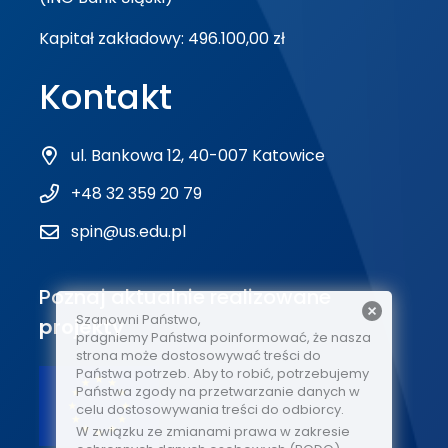
Kapitał zakładowy: 496.100,00 zł
Kontakt
ul. Bankowa 12, 40-007 Katowice
+48 32 359 20 79
spin@us.edu.pl
Poznaj aktualnie realizowane
Szanowni Państwo,
projekty
pragniemy Państwa poinformować, że nasza
strona może dostosowywać treści do
Państwa potrzeb. Aby to robić, potrzebujemy
Państwa zgody na przetwarzanie danych w
celu dostosowywania treści do odbiorcy.
W związku ze zmianami prawa w zakresie