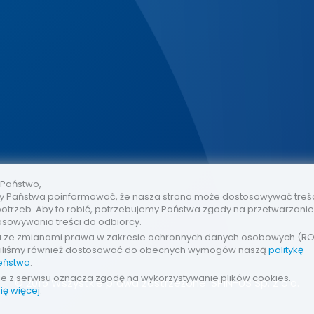
 Państwo,
 Państwa poinformować, że nasza strona może dostosowywać treś
otrzeb. Aby to robić, potrzebujemy Państwa zgody na przetwarzani
osowywania treści do odbiorcy.
u ze zmianami prawa w zakresie ochronnych danych osobowych (R
iliśmy również dostosować do obecnych wymogów naszą
politykę
eństwa
.
ie z serwisu oznacza zgodę na wykorzystywanie plików cookies.
© 2015 Wszystkie prawa zastrzeżone. SPIN-US Sp. z o.o.
ię więcej
.