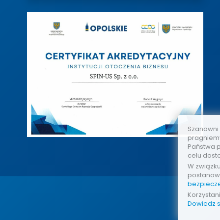
Szanowni
pragniemy
Państwa p
celu dost
W związk
postanow
bezpiecz
Korzystan
Dowiedz s