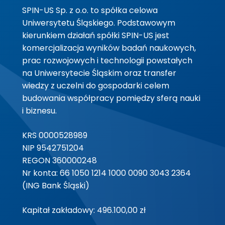
SPIN-US Sp. z o.o. to spółka celowa
Uniwersytetu Śląskiego. Podstawowym
kierunkiem działań spółki SPIN-US jest
komercjalizacja wyników badań naukowych,
prac rozwojowych i technologii powstałych
na Uniwersytecie Śląskim oraz transfer
wiedzy z uczelni do gospodarki celem
budowania współpracy pomiędzy sferą nauki
i biznesu.
KRS 0000528989
NIP 9542751204
REGON 360000248
Nr konta: 66 1050 1214 1000 0090 3043 2364
(ING Bank Śląski)
Kapitał zakładowy: 496.100,00 zł