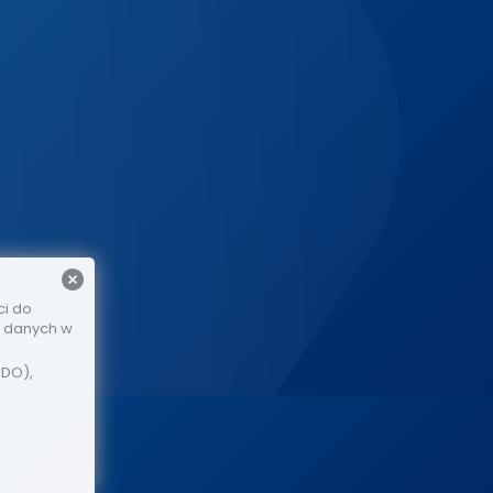
ci do
e danych w
ODO),