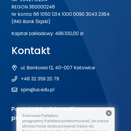
REGON 360000248
Nr konta: 66 1050 1214 1000 0090 3043 2364
(ING Bank Śląski)
Kapitał zakładowy: 496.100,00 zł
Kontakt
ul. Bankowa 12, 40-007 Katowice
+48 32 359 20 79
spin@us.edu.pl
Poznaj aktualnie realizowane
Szanowni Państwo,
projekty
pragniemy Państwa poinformować, że nasza
strona może dostosowywać treści do