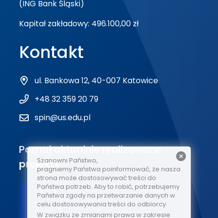
(ING Bank Śląski)
Kapitał zakładowy: 496.100,00 zł
Kontakt
ul. Bankowa 12, 40-007 Katowice
+48 32 359 20 79
spin@us.edu.pl
Poznaj aktualnie realizowane
Szanowni Państwo,
projekty
pragniemy Państwa poinformować, że nasza
strona może dostosowywać treści do
Państwa potrzeb. Aby to robić, potrzebujemy
Państwa zgody na przetwarzanie danych w
celu dostosowywania treści do odbiorcy.
W związku ze zmianami prawa w zakresie