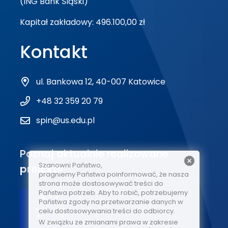
(ING Bank Śląski)
Kapitał zakładowy: 496.100,00 zł
Kontakt
ul. Bankowa 12, 40-007 Katowice
+48 32 359 20 79
spin@us.edu.pl
Poznaj aktualnie realizowane
Szanowni Państwo,
projekty
pragniemy Państwa poinformować, że nasza
strona może dostosowywać treści do
Państwa potrzeb. Aby to robić, potrzebujemy
Państwa zgody na przetwarzanie danych w
celu dostosowywania treści do odbiorcy.
W związku ze zmianami prawa w zakresie