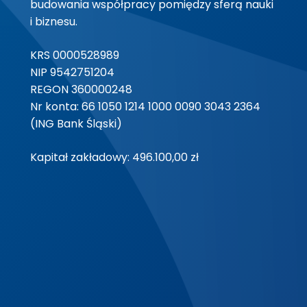
budowania współpracy pomiędzy sferą nauki
i biznesu.
KRS 0000528989
NIP 9542751204
REGON 360000248
Nr konta: 66 1050 1214 1000 0090 3043 2364
(ING Bank Śląski)
Kapitał zakładowy: 496.100,00 zł