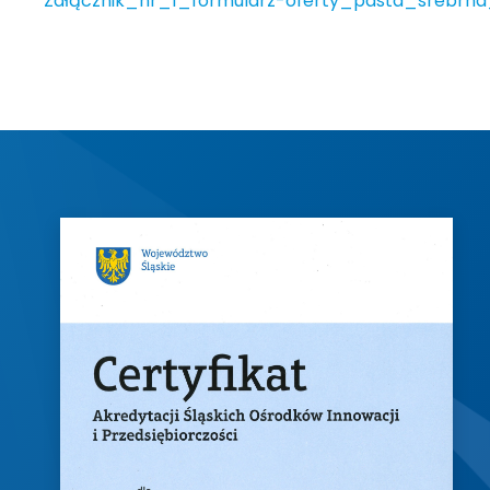
Załącznik_nr_1_formularz-oferty_pasta_srebrn