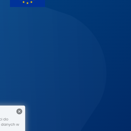
ci do
e danych w