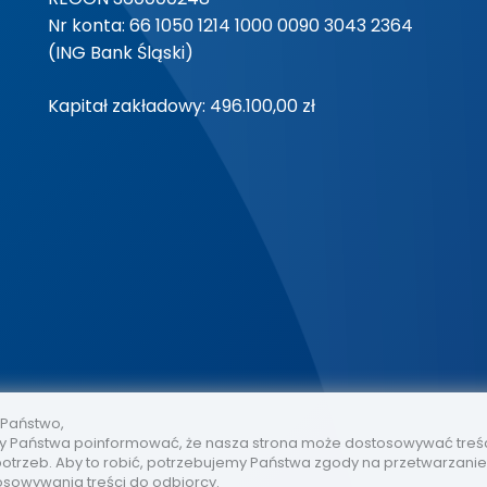
Nr konta: 66 1050 1214 1000 0090 3043 2364
(ING Bank Śląski)
Kapitał zakładowy: 496.100,00 zł
 Państwo,
 Państwa poinformować, że nasza strona może dostosowywać treś
otrzeb. Aby to robić, potrzebujemy Państwa zgody na przetwarzani
osowywania treści do odbiorcy.