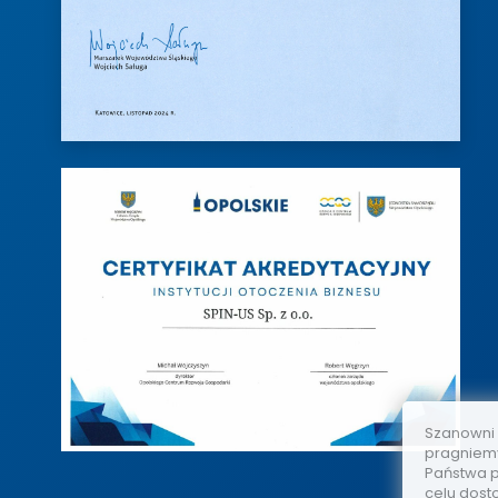
Szanowni
pragniemy
Państwa p
celu dost