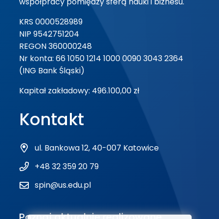
współpracy pomiędzy sferą nauki i biznesu.
KRS 0000528989
NIP 9542751204
REGON 360000248
Nr konta: 66 1050 1214 1000 0090 3043 2364
(ING Bank Śląski)
Kapitał zakładowy: 496.100,00 zł
Kontakt
ul. Bankowa 12, 40-007 Katowice
+48 32 359 20 79
spin@us.edu.pl
Poznaj aktualnie realizowane