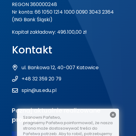
REGON 360000248
Nr konta: 66 1050 1214 1000 0090 3043 2364
(ING Bank Śląski)
Kapitał zakładowy: 496.100,00 zł
Kontakt
ul. Bankowa 12, 40-007 Katowice
+48 32 359 20 79
spin@us.edu.pl
Poznaj aktualnie realizowane
Szanowni Państwo,
projekty
pragniemy Państwa poinformować, że nasza
strona może dostosowywać treści do
Państwa potrzeb. Aby to robić, potrzebujemy