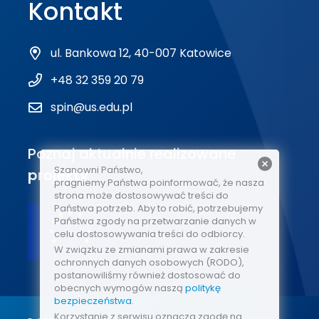
Kontakt
ul. Bankowa 12, 40-007 Katowice
+48 32 359 20 79
spin@us.edu.pl
Poznaj aktualnie realizowane
Szanowni Państwo,
projekty
pragniemy Państwa poinformować, że nasza
strona może dostosowywać treści do
Państwa potrzeb. Aby to robić, potrzebujemy
Państwa zgody na przetwarzanie danych w
celu dostosowywania treści do odbiorcy.
W związku ze zmianami prawa w zakresie
ochronnych danych osobowych (RODO),
postanowiliśmy również dostosować do
obecnych wymogów naszą
politykę
bezpieczeństwa
.
Korzystanie z serwisu oznacza zgodę na