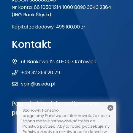
Nr konta: 66 1050 1214 1000 0090 3043 2364
(ING Bank Śląski)
Kapitał zakładowy: 496.100,00 zł
Kontakt
ul. Bankowa 12, 40-007 Katowice
+48 32 359 20 79
spin@us.edu.pl
Poznaj aktualnie realizowane
Szanowni Państwo,
projekty
pragniemy Państwa poinformować, że nasza
strona może dostosowywać treści do
Państwa potrzeb. Aby to robić, potrzebujemy
Państwa zgody na przetwarzanie danych w