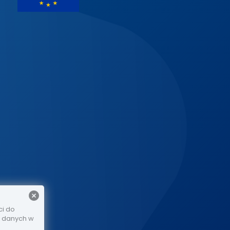
ci do
e danych w