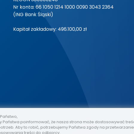
Nr konta: 66 1050 1214 1000 0090 3043 2364
(ING Bank Śląski)
Kapitał zakładowy: 496.100,00 zł
 Państwo,
 Państwa poinformować, że nasza strona może dostosowywać treś
otrzeb. Aby to robić, potrzebujemy Państwa zgody na przetwarzani
osowywania treści do odbiorcy.