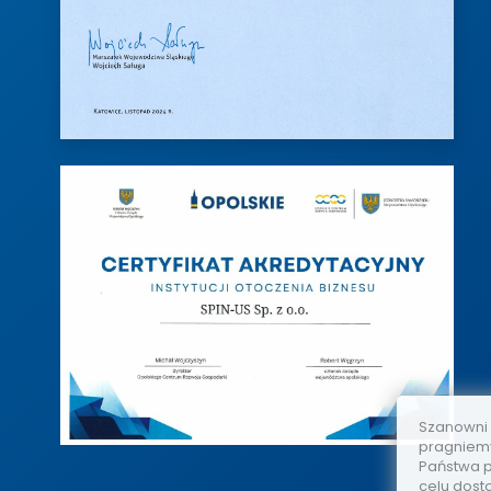
Szanowni
pragniemy
Państwa p
celu dost