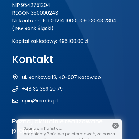
NIP 9542751204
REGON 360000248
Nr konta: 66 1050 1214 1000 0090 3043 2364
(ING Bank Śląski)
Kapitał zakładowy: 496.100,00 zł
Kontakt
ul. Bankowa 12, 40-007 Katowice
+48 32 359 20 79
spin@us.edu.pl
Poznaj aktualnie realizowane
Szanowni Państwo,
projekty
pragniemy Państwa poinformować, że nasza