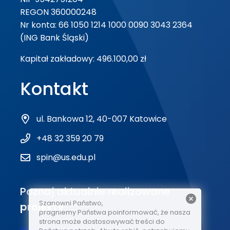
REGON 360000248
Nr konta: 66 1050 1214 1000 0090 3043 2364
(ING Bank Śląski)
Kapitał zakładowy: 496.100,00 zł
Kontakt
ul. Bankowa 12, 40-007 Katowice
+48 32 359 20 79
spin@us.edu.pl
Poznaj aktualnie realizowane
Szanowni Państwo,
projekty
pragniemy Państwa poinformować, że nasza
strona może dostosowywać treści do