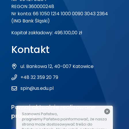
REGON 360000248
Nr konta: 66 1050 1214 1000 0090 3043 2364
(ING Bank Śląski)
Kapitał zakładowy: 496.100,00 zł
Kontakt
ul. Bankowa 12, 40-007 Katowice
+48 32 359 20 79
spin@us.edu.pl
Poznaj aktualnie realizowane
Szanowni Państwo,
projekty
pragniemy Państwa poinformować, że nasza
strona może dostosowywać treści do