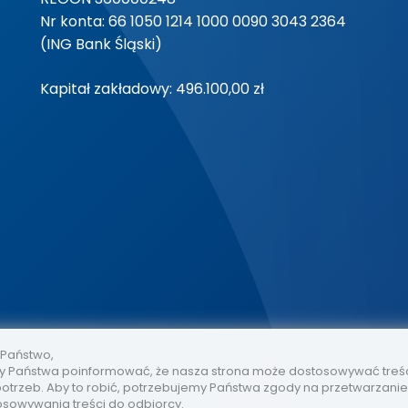
Nr konta: 66 1050 1214 1000 0090 3043 2364
(ING Bank Śląski)
Kapitał zakładowy: 496.100,00 zł
 Państwo,
 Państwa poinformować, że nasza strona może dostosowywać treś
otrzeb. Aby to robić, potrzebujemy Państwa zgody na przetwarzani
osowywania treści do odbiorcy.