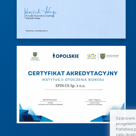
Szanowni
pragniemy
Państwa p
celu dost