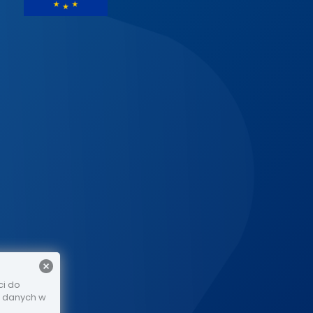
ci do
e danych w