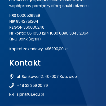
współpracy pomiędzy sferą nauki i biznesu.
KRS 0000528989
NIP 9542751204
REGON 360000248
Nr konta: 66 1050 1214 1000 0090 3043 2364
(ING Bank Śląski)
Kapitał zakładowy: 496.100,00 zł
Kontakt
ul. Bankowa 12, 40-007 Katowice
+48 32 359 20 79
spin@us.edu.pl