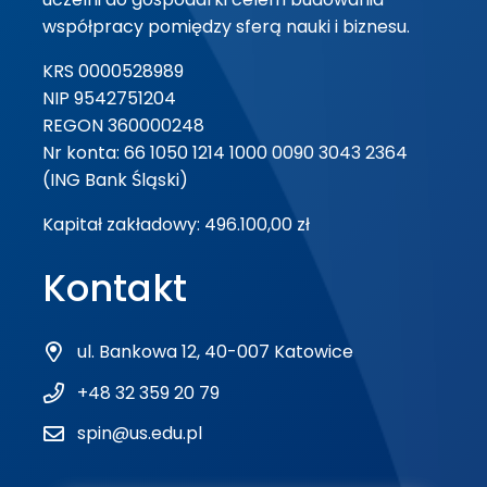
współpracy pomiędzy sferą nauki i biznesu.
KRS 0000528989
NIP 9542751204
REGON 360000248
Nr konta: 66 1050 1214 1000 0090 3043 2364
(ING Bank Śląski)
Kapitał zakładowy: 496.100,00 zł
Kontakt
ul. Bankowa 12, 40-007 Katowice
+48 32 359 20 79
spin@us.edu.pl