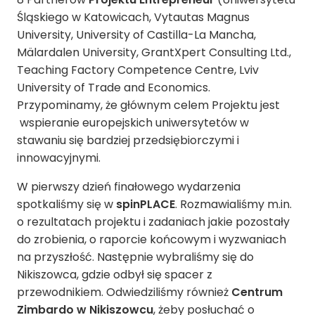
Śląskiego w Katowicach
,
Vytautas Magnus
University
,
University of Castilla-La Mancha
,
Mälardalen University
,
GrantXpert Consulting Ltd.
,
Teaching Factory Competence Centre,
Lviv
University of Trade and Economics.
Przypominamy, że głównym celem Projektu jest
wspieranie europejskich uniwersytetów w
stawaniu się bardziej przedsiębiorczymi i
innowacyjnymi.
W pierwszy dzień finałowego wydarzenia
spotkaliśmy się w
spinPLACE
. Rozmawialiśmy m.in.
o rezultatach projektu i zadaniach jakie pozostały
do zrobienia, o raporcie końcowym i wyzwaniach
na przyszłość. Następnie wybraliśmy się do
Nikiszowca, gdzie odbył się spacer z
przewodnikiem. Odwiedziliśmy również
Centrum
Zimbardo w Nikiszowcu
, żeby posłuchać o