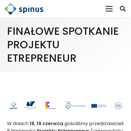
FINAŁOWE SPOTKANIE
PROJEKTU
ETREPRENEUR
W dniach
18, 19 czerwca
gościliśmy przedstawicieli
8 Partnerów
Projektu Entrepreneur
(
Uniwersytetu