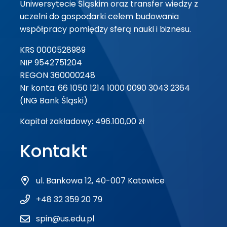
Uniwersytecie Śląskim oraz transfer wiedzy z
uczelni do gospodarki celem budowania
współpracy pomiędzy sferą nauki i biznesu.
KRS 0000528989
NIP 9542751204
REGON 360000248
Nr konta: 66 1050 1214 1000 0090 3043 2364
(ING Bank Śląski)
Kapitał zakładowy: 496.100,00 zł
Kontakt
ul. Bankowa 12, 40-007 Katowice
+48 32 359 20 79
spin@us.edu.pl