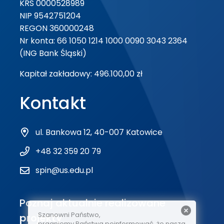
KRS 0000528989
NIP 9542751204
REGON 360000248
Nr konta: 66 1050 1214 1000 0090 3043 2364
(ING Bank Śląski)
Kapitał zakładowy: 496.100,00 zł
Kontakt
ul. Bankowa 12, 40-007 Katowice
+48 32 359 20 79
spin@us.edu.pl
Poznaj aktualnie realizowane
Szanowni Państwo,
projekty
pragniemy Państwa poinformować, że nasza