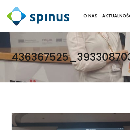
O NAS
AKTUALNOŚ
436367525_39330870