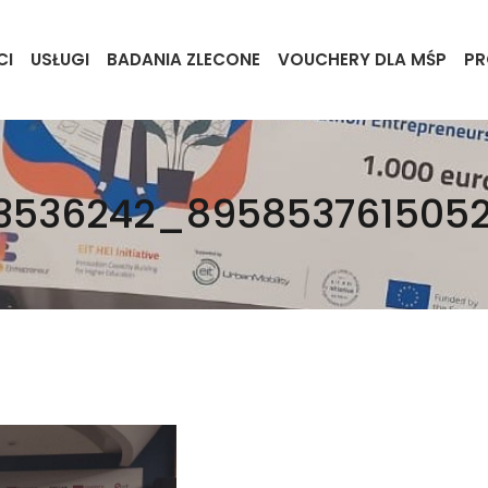
CI
USŁUGI
BADANIA ZLECONE
VOUCHERY DLA MŚP
PR
3536242_895853761505