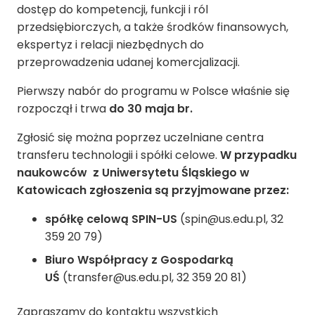
dostęp do kompetencji, funkcji i ról
przedsiębiorczych, a także środków finansowych,
ekspertyz i relacji niezbędnych do
przeprowadzenia udanej komercjalizacji.
Pierwszy nabór do programu w Polsce właśnie się
rozpoczął i trwa
do 30 maja br.
Zgłosić się można poprzez uczelniane centra
transferu technologii i spółki celowe.
W przypadku
naukowców z Uniwersytetu Śląskiego w
Katowicach zgłoszenia są przyjmowane przez:
spółkę celową SPIN-US
(spin@us.edu.pl, 32
359 20 79)
Biuro Współpracy z Gospodarką
UŚ
(transfer@us.edu.pl, 32 359 20 81)
Zapraszamy do kontaktu wszystkich