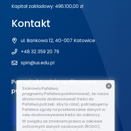
Kapitał zakładowy: 496.100,00 zł
Kontakt
ul. Bankowa 12, 40-007 Katowice
+48 32 359 20 79
spin@us.edu.pl
Poznaj aktualnie realizowane
Szanowni Państwo,
projekty
pragniemy Państwa poinformować, że nasza
strona może dostosowywać treści do
Państwa potrzeb. Aby to robić, potrzebujemy
Państwa zgody na przetwarzanie danych w
celu dostosowywania treści do odbiorcy.
W związku ze zmianami prawa w zakresie
ochronnych danych osobowych (RODO),