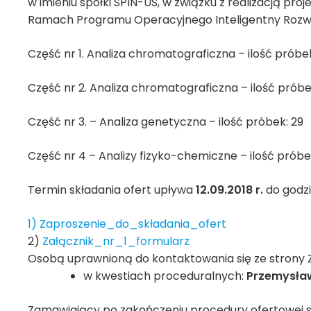
w imieniu spółki SPIN-US, w związku z realizacją pr
Ramach Programu Operacyjnego Inteligentny Rozwó
Część nr 1. Analiza chromatograficzna – ilość próbek
Część nr 2. Analiza chromatograficzna – ilość próbe
Część nr 3. – Analiza genetyczna – ilość próbek: 29
Część nr 4 – Analizy fizyko-chemiczne – ilość próbe
Termin składania ofert upływa
12.09.2018 r.
do godzi
1) Zaproszenie_do_składania_ofert
2)
Załącznik_nr_1_formularz
Osobą uprawnioną do kontaktowania się ze strony
w kwestiach proceduralnych:
Przemysław
Zamawiający po zakończeniu procedury ofertowej sk