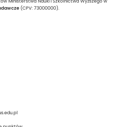
dków Ministerstwa Nauki i Szkolnictwa Wyższego w
badawcze
(CPV: 73000000).
s.edu.pl
ę punktów.