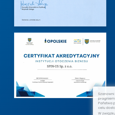
Szanowni
pragniemy
Państwa p
celu dost
W związk