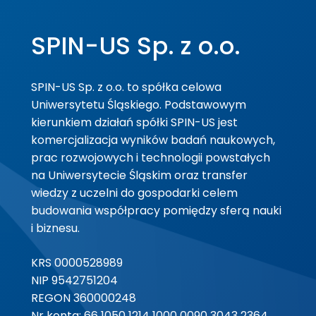
SPIN-US Sp. z o.o.
SPIN-US Sp. z o.o. to spółka celowa
Uniwersytetu Śląskiego. Podstawowym
kierunkiem działań spółki SPIN-US jest
komercjalizacja wyników badań naukowych,
prac rozwojowych i technologii powstałych
na Uniwersytecie Śląskim oraz transfer
wiedzy z uczelni do gospodarki celem
budowania współpracy pomiędzy sferą nauki
i biznesu.
KRS 0000528989
NIP 9542751204
REGON 360000248
Nr konta: 66 1050 1214 1000 0090 3043 2364