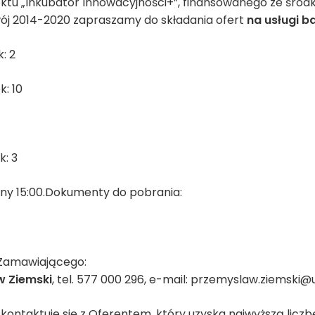
ojektu „Inkubator Innowacyjności+”, finansowanego ze śro
j 2014-2020 zapraszamy do składania ofert
na usługi 
: 2
k: 10
k: 3
ny 15:00.Dokumenty do pobrania:
 Zamawiającego:
 Ziemski
, tel. 577 000 296, e-mail: przemyslaw.ziemski@u
ontaktuje się z Oferentem, który uzyska najwyższą liczb