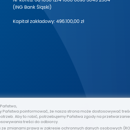
(ING Bank Śląski)
Kapitał zakładowy: 496.100,00 zł
 Państwo,
 Państwa poinformować, że nasza strona może dostosowywać treś
otrzeb. Aby to robić, potrzebujemy Państwa zgody na przetwarzani
osowywania treści do odbiorcy.
u ze zmianami prawa w zakresie ochronnych danych osobowych (R