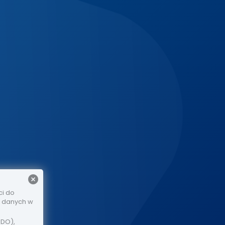
ci do
e danych w
ODO),