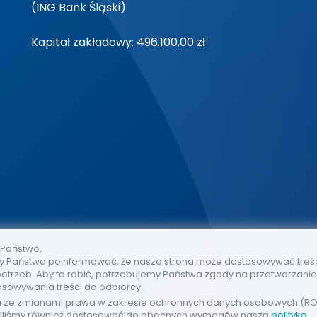
(ING Bank Śląski)
Kapitał zakładowy: 496.100,00 zł
 Państwo,
 Państwa poinformować, że nasza strona może dostosowywać treś
otrzeb. Aby to robić, potrzebujemy Państwa zgody na przetwarzani
osowywania treści do odbiorcy.
u ze zmianami prawa w zakresie ochronnych danych osobowych (R
iliśmy również dostosować do obecnych wymogów naszą
politykę