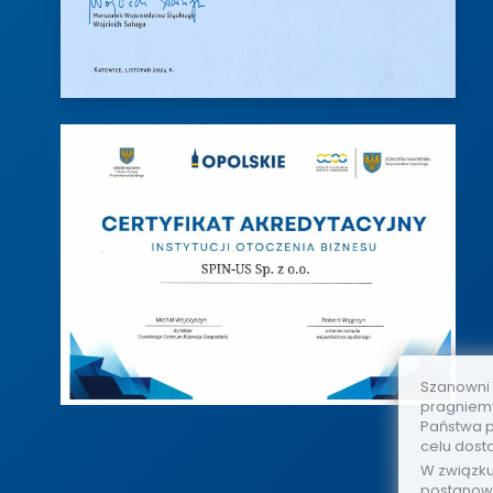
Szanowni
pragniemy
Państwa p
celu dost
W związk
postanow