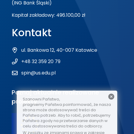
(ING Bank Śląski)
Kapitał zakładowy: 496.100,00 zł
Kontakt
ul. Bankowa 12, 40-007 Katowice
+48 32 359 20 79
spin@us.edu.pl
Poznaj aktualnie realizowane
Szanowni Państwo,
projekty
pragniemy Państwa poinformować, że nasza
strona może dostosowywać treści do
Państwa potrzeb. Aby to robić, potrzebujemy
Państwa zgody na przetwarzanie danych w
celu dostosowywania treści do odbiorcy.
W związku ze zmianami prawa w zakresie