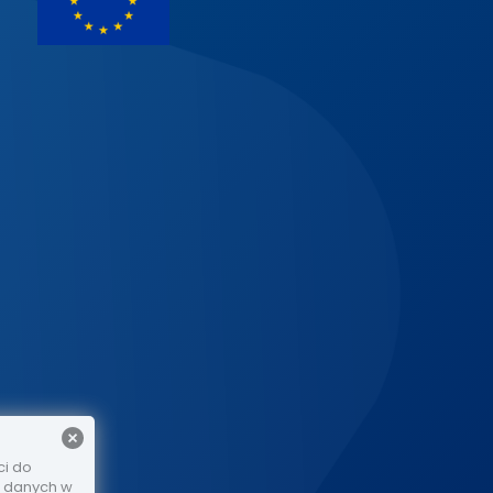
ci do
e danych w