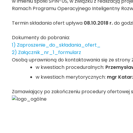
w imieniu spółki SPIN-US, w związku z realizacją pr
Ramach Programu Operacyjnego Inteligentny Rozwó
Termin składania ofert upływa
08.10.2018 r.
do godzi
Dokumenty do pobrania:
1) Zaproszenie_do_składania_ofert_
2) Załącznik_nr_1_formularz
Osobą uprawnioną do kontaktowania się ze strony
w kwestiach proceduralnych:
Przemysław
w kwestiach merytorycznych:
mgr Katar
Zamawiający po zakończeniu procedury ofertowej sk