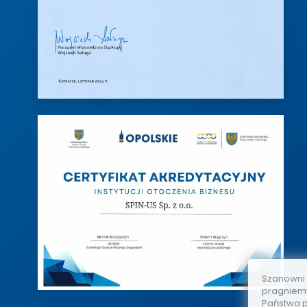
Szanowni
pragniemy
Państwa p