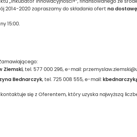
ojektu „Inkubator Innowacyjności+”, finansowanego ze śro
j 2014-2020 zapraszamy do składania ofert
na dostawę
ny 15:00.
 Zamawiającego:
 Ziemski
, tel. 577 000 296, e-mail: przemyslaw.ziemski@u
zyna Bednarczyk
, tel. 725 008 555, e-mail:
kbednarczyk
ontaktuje się z Oferentem, który uzyska najwyższą liczb