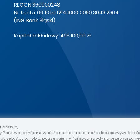
REGON 360000248
Nr konta: 66 1050 1214 1000 0090 3043 2364
(ING Bank Śląski)
Kapitał zakładowy: 496.100,00 zł
 Państwo,
 Państwa poinformować, że nasza strona może dostosowywać treś
otrzeb. Aby to robić, potrzebujemy Państwa zgody na przetwarzani