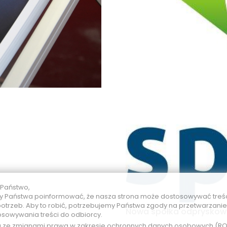
 Państwo,
 Państwa poinformować, że nasza strona może dostosowywać treś
otrzeb. Aby to robić, potrzebujemy Państwa zgody na przetwarzani
Nowa spółka odpryskowa
osowywania treści do odbiorcy.
u ze zmianami prawa w zakresie ochronnych danych osobowych (R