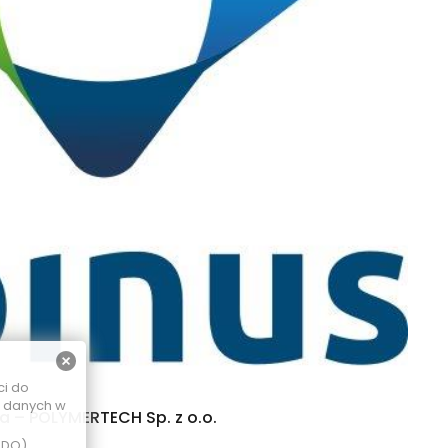
ci do
e danych w
 – POLYMERTECH Sp. z o.o.
ODO),