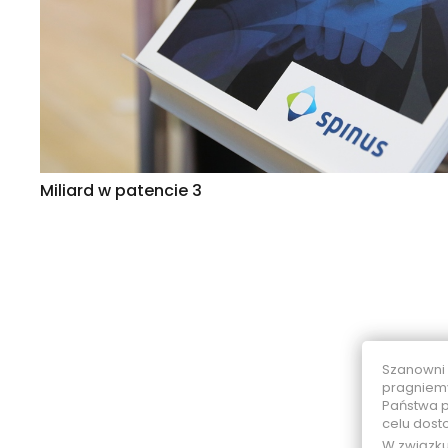
Miliard w patencie 3
Szanowni
pragniemy
Państwa p
celu dost
W związk