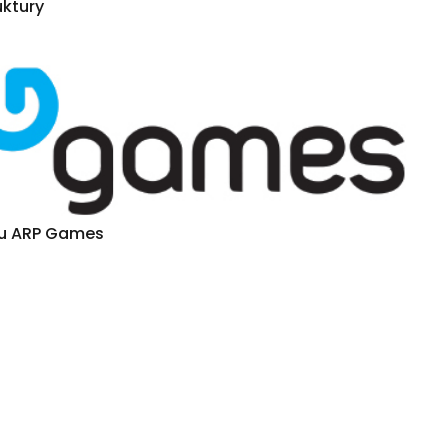
uktury
su ARP Games