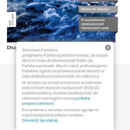
Drugi numer „No Limits”
Szanowni Państwo,
pragniemy Państwa poinformować, że nasza
strona może dostosowywać treści do
Państwa potrzeb. Aby to robić, potrzebujemy
Państwa zgody na przetwarzanie danych w
celu dostosowywania treści do odbiorcy.
W związku ze zmianami prawa w zakresie
ochronnych danych osobowych (RODO),
postanowiliśmy również dostosować do
obecnych wymogów naszą
politykę
bezpieczeństwa
.
Korzystanie z serwisu oznacza zgodę na
wykorzystywanie plików cookies.
Dowiedz się więcej
.