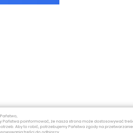
 Państwo,
 Państwa poinformować, że nasza strona może dostosowywać treś
otrzeb. Aby to robić, potrzebujemy Państwa zgody na przetwarzani
osowywania treści do odbiorcy.