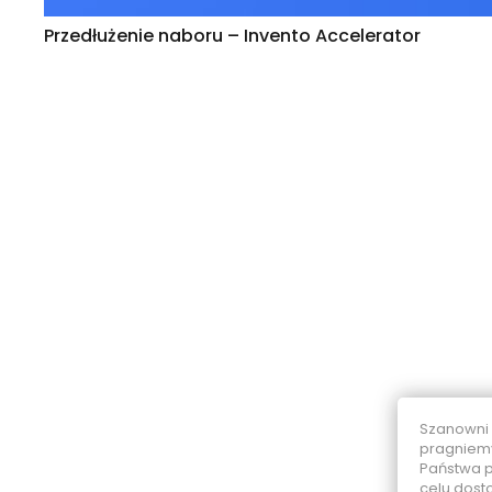
Przedłużenie naboru – Invento Accelerator
Szanowni
pragniemy
Państwa p
celu dost